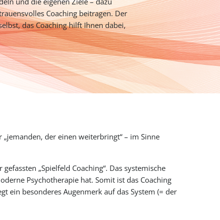
deln und die eigenen Ziele – dazu
rtrauensvolles Coaching beitragen. Der
selbst, das Coaching hilft Ihnen dabei,
ür „jemanden, der einen weiterbringt“ – im Sinne
 gefassten „Spielfeld Coaching“. Das systemische
moderne Psychotherapie hat. Somit ist das Coaching
egt ein besonderes Augenmerk auf das System (= der