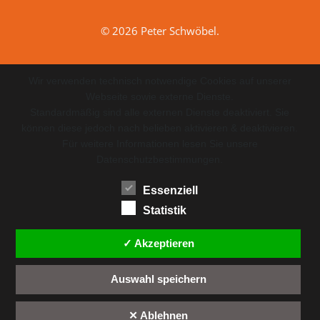
© 2026 Peter Schwöbel.
Wir verwenden technisch notwendige Cookies auf unserer
Webseite sowie externe Dienste.
Standardmäßig sind alle externen Dienste deaktiviert. Sie
können diese jedoch nach belieben aktivieren & deaktivieren.
Für weitere Informationen lesen Sie unsere
Datenschutzbestimmungen.
Essenziell
Statistik
✓ Akzeptieren
Auswahl speichern
✕ Ablehnen