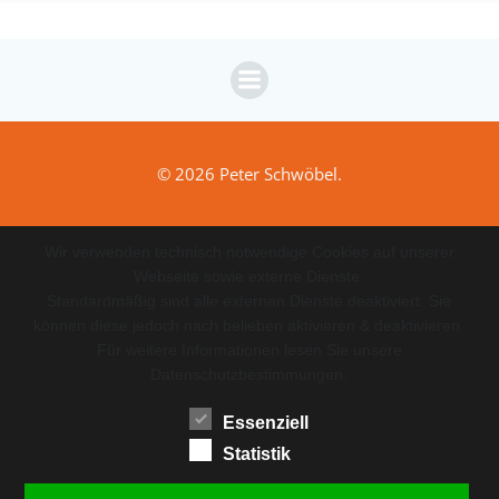
© 2026 Peter Schwöbel.
Wir verwenden technisch notwendige Cookies auf unserer
Webseite sowie externe Dienste.
Standardmäßig sind alle externen Dienste deaktiviert. Sie
können diese jedoch nach belieben aktivieren & deaktivieren.
Für weitere Informationen lesen Sie unsere
Datenschutzbestimmungen.
Essenziell
Statistik