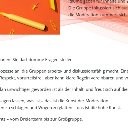
Räume geben für Inhalte und
Die Gruppe fokussiert sich au
die Moderation kümmert sich
nnen: Sie darf dumme Fragen stellen.
rozesse an, die Gruppen arbeits- und diskussionsfähig macht. Ein
espekt, vorurteilsfrei, aber kann klare Regeln vereinbaren und v
Plan unwichtiger geworden ist als der Inhalt, und freut sich auf 
sagen lassen, was ist – das ist die Kunst der Moderation.
llen zu schlagen und Wogen zu glätten – das ist die hohe Kunst.
nts – vom Dreierteam bis zur Großgruppe.