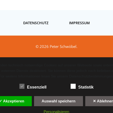
DATENSCHUTZ
IMPRESSUM
© 2026 Peter Schwöbel.
nden technisch notwendige Cookies auf unserer Webseite sowie extern
 externen Dienste deaktiviert. Sie können diese jedoch nach belieben ak
Für weitere Informationen lesen Sie unsere Datenschutzbestimmungen
Essenziell
Statistik
✓ Akzeptieren
Auswahl speichern
✕ Ablehne
Personalisieren