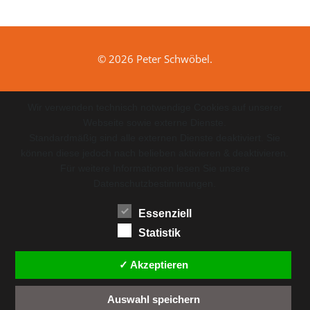
© 2026 Peter Schwöbel.
Wir verwenden technisch notwendige Cookies auf unserer
Webseite sowie externe Dienste.
Standardmäßig sind alle externen Dienste deaktiviert. Sie
können diese jedoch nach belieben aktivieren & deaktivieren.
Für weitere Informationen lesen Sie unsere
Datenschutzbestimmungen.
Essenziell
Statistik
✓ Akzeptieren
Auswahl speichern