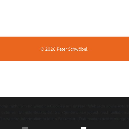
© 2026 Peter Schwöbel.
nden technisch notwendige Cookies auf unserer Webseite sowie extern
 externen Dienste deaktiviert. Sie können diese jedoch nach belieben ak
Für weitere Informationen lesen Sie unsere Datenschutzbestimmungen