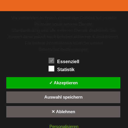
Wir verwenden technisch notwendige Cookies auf unserer
Webseite sowie externe Dienste.
Standardmäßig sind alle externen Dienste deaktiviert. Sie
können diese jedoch nach belieben aktivieren & deaktivieren.
Für weitere Informationen lesen Sie unsere
Datenschutzbestimmungen.
Essenziell
Statistik
✓ Akzeptieren
Auswahl speichern
✕ Ablehnen
Personalisieren